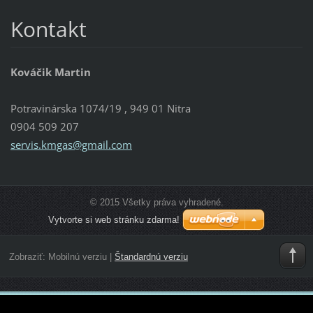
Kontakt
Kováčik Martin
Potravinárska 1074/19 , 949 01 Nitra
0904 509 207
servis.k
mgas@gma
il.com
© 2015 Všetky práva vyhradené.
Vytvorte si web stránku zdarma!
Zobraziť:
Mobilnú verziu
|
Štandardnú verziu