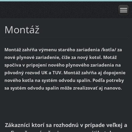
Montáž
Montáž zahŕňa
výmenu starého zariadenia /kotla/ za
nové plynové zariadenie
, čiže za
nový kotol
.
Motáž
spočíva
v pripojení
nového plynového zariadenia
na
pôvodný rozvod UK a TUV.
Montáž zahŕňa
aj dopojenie
nového kotla na
systém odvodu spalín
. Podľa potreby
sa
systém odvodu spalín
môže zrealizovať aj nanovo.
Zákazníci ktorí sa rozhodnú v prípade veľkej a