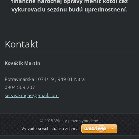
finančne náročnej opravy meniť kotol cez
vykurovaciu sezónu budú uprednostnení.
Kontakt
Kováčik Martin
Potravinárska 1074/19 , 949 01 Nitra
0904 509 207
servis.k
mgas@gma
il.com
© 2015 Všetky práva vyhradené.
Vytvorte si web stránku zdarma!